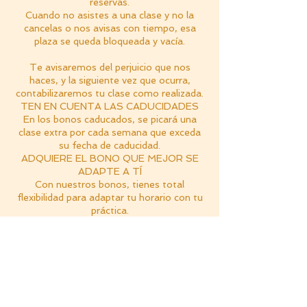
reservas.
Cuando no asistes a una clase y no la
cancelas o nos avisas con tiempo, esa
plaza se queda bloqueada y vacía.
Te avisaremos del perjuicio que nos
haces, y la siguiente vez que ocurra,
contabilizaremos tu clase como realizada.
TEN EN CUENTA LAS CADUCIDADES
En los bonos caducados, se picará una
clase extra por cada semana que exceda
su fecha de caducidad.
ADQUIERE EL BONO QUE MEJOR SE
ADAPTE A TÍ
Con nuestros bonos, tienes total
flexibilidad para adaptar tu horario con tu
práctica.
Una por semana: bono de 4 clases
(8.5€/clase)
Dos por semana: bono de 8 clases
(7.8€/clase)
Tres por semana: bono de 16 clases