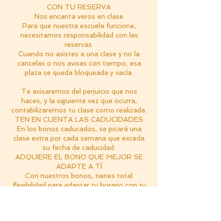
CON TU RESERVA
Nos encanta veros en clase
Para que nuestra escuela funcione,
necesitamos responsabilidad con las
reservas.
Cuando no asistes a una clase y no la
cancelas o nos avisas con tiempo, esa
plaza se queda bloqueada y vacía.
Te avisaremos del perjuicio que nos
haces, y la siguiente vez que ocurra,
contabilizaremos tu clase como realizada.
TEN EN CUENTA LAS CADUCIDADES
En los bonos caducados, se picará una
clase extra por cada semana que exceda
su fecha de caducidad.
ADQUIERE EL BONO QUE MEJOR SE
ADAPTE A TÍ
Con nuestros bonos, tienes total
flexibilidad para adaptar tu horario con tu
práctica.
Una por semana: bono de 4 clases
(8.5€/clase)