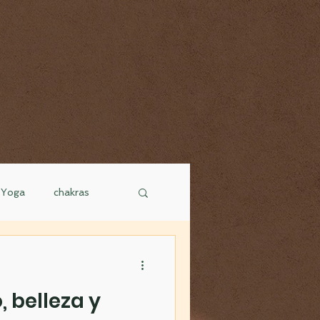
e Yoga
chakras
tienda
 belleza y