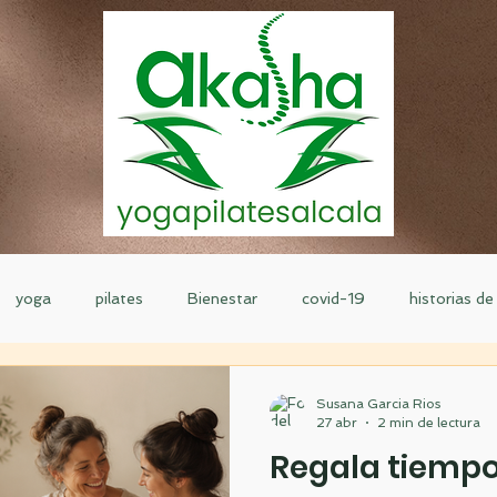
yoga
pilates
Bienestar
covid-19
historias d
defensa personal
retiro
danza
curso de formación
Susana Garcia Rios
27 abr
2 min de lectura
Regala tiempo,