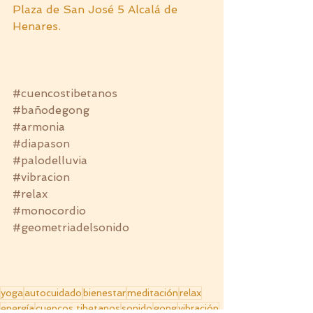
Plaza de San José 5 Alcalá de 
Henares.
#cuencostibetanos
#bañodegong
#armonia
#diapason
#palodelluvia
#vibracion
#relax
#monocordio
#geometriadelsonido
yoga
autocuidado
bienestar
meditación
relax
energía
cuencos tibetanos
sonido
gong
vibración