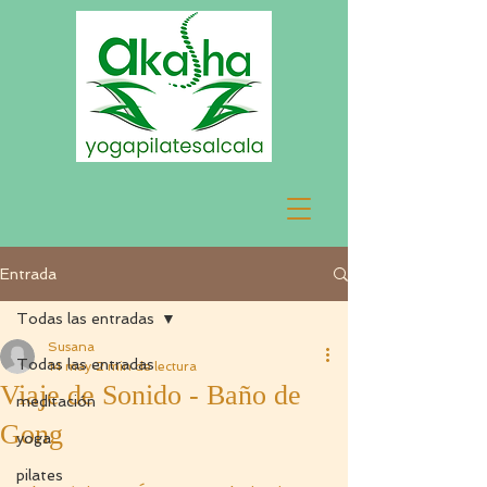
Entrada
Todas las entradas
Susana
Todas las entradas
14 may
2 min de lectura
Viaje de Sonido - Baño de
meditación
Gong
yoga
pilates