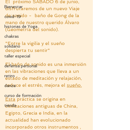
El  próximo SÁBADO 6 de junio, 
Bienestar
disfrutaremos de un nuevo Viaje 
de sonido -  baño de Gong de la 
covid-19
mano de nuestro querido Álvaro 
historias de Yoga
(Geometría del sonido).
chakras
"Entre la vigilia y el sueño 
solidario
despierta tu sentir"
taller especial
El baño de sonido es una inmersión 
defensa personal
en las vibraciones que lleva a un 
retiro
estado de meditación y relajación, 
reduce el estrés, mejora el 
sueño.
danza
curso de formación
Esta
 práctica se origina en 
tienda
civilizaciones antiguas de China, 
Egipto, Grecia e India, en la 
actualidad han evolucionado 
incorporado otros instrumentos , 