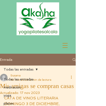
Entrada
Todas las entradas
Susana
Todas las entradas
10 nov 2023
2 min de lectura
Mis amigas se compran casas
meditación
Actualizado:
17 nov 2023
yoga
CATA DE VINOS LITERARIA
pilates
DOMINGO 3 DE DICIEMBRE, 