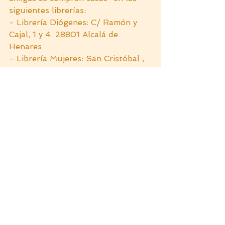
siguientes librerías:
- Librería Diógenes: C/ Ramón y 
Cajal, 1 y 4. 28801 Alcalá de 
Henares
- Librería Mujeres: San Cristóbal , 
17 - 28012 Madrid
- Librería Antonio Machado: Plaza 
de las Salesas, 11, 28004, Madrid
- Cervantes y Cia: C. del Pez, 27, 
28004 Madrid
- Librería Taiga: Arturo Soria, 54, 
28027, Madrid
- Librería Lé: Avenida de Alberto 
Alcocer, 8, 28036, Madrid
autocuidado
bienestar
especial
cata literaria
taller especial