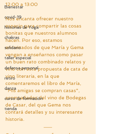
12:00 a 13:00
Bienestar
covid-19
Nos encanta ofrecer nuestro 
espacio para compartir las cosas 
historias de Yoga
bonitas que nuestros alumnos 
chakras
hacen. Por eso, estamos 
encantados de que María y Gema 
solidario
vengan a enseñarnos como pasar 
taller especial
un buen rato combinado relatos y 
defensa personal
vino con esta propuesta de cata de 
vino literaria, en la que 
retiro
comentaremos el libro de María, 
danza
"Mis amigas se compran casas", 
acompañados del vino de Bodegas 
curso de formación
de Casar, del que Gema nos 
tienda
contará detalles y su interesante 
historia.