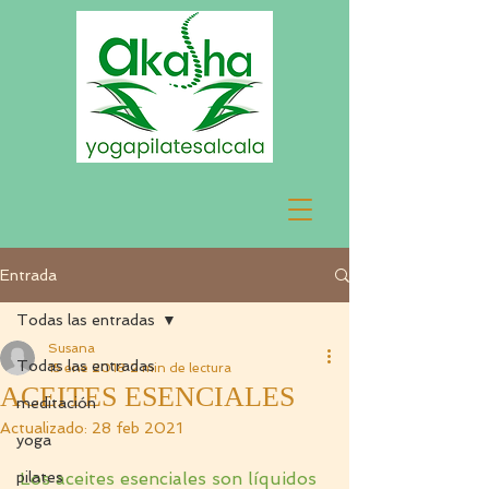
Entrada
Todas las entradas
Susana
Todas las entradas
15 ene 2018
2 min de lectura
ACEITES ESENCIALES
meditación
Actualizado:
28 feb 2021
yoga
pilates
Los aceites esenciales son líquidos 