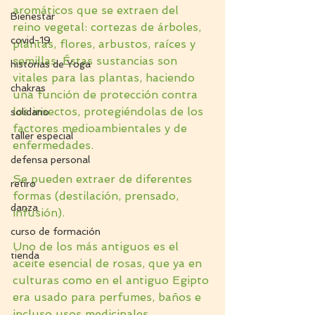
aromáticos que se extraen del 
Bienestar
reino vegetal: cortezas de árboles, 
covid-19
plantas, flores, arbustos, raíces y 
semillas. Éstas sustancias son 
historias de Yoga
vitales para las plantas, haciendo 
chakras
una función de protección contra 
los insectos, protegiéndolas de los 
solidario
factores medioambientales y de 
taller especial
enfermedades. 
defensa personal
Se pueden extraer de diferentes 
retiro
formas (destilación, prensado, 
danza
infusión).
curso de formación
Uno de los más antiguos es el 
tienda
aceite esencial de rosas, que ya en 
culturas como en el antiguo Egipto 
era usado para perfumes, baños e 
incluso usos medicinales.