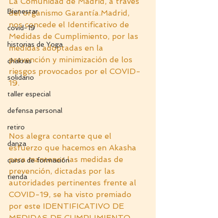
La Comunidad de Madrid, a través 
Bienestar
del organismo Garantía.Madrid, 
nos concede el Identificativo de 
covid-19
Medidas de Cumplimiento, por las 
historias de Yoga
medidas adoptadas en la 
prevención y minimización de los 
chakras
riesgos provocados por el COVID-
solidario
19.
taller especial
defensa personal
retiro
Nos alegra contarte que el 
danza
esfuerzo que hacemos en Akasha 
para mantener las medidas de 
curso de formación
prevención, dictadas por las 
tienda
autoridades pertinentes frente al 
COVID-19, se ha visto premiado 
por este IDENTIFICATIVO DE 
MEDIDAS DE CUMPLIMIENTO.