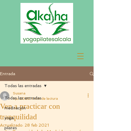
Entrada
Todas las entradas
Susana
Todas las entradas
1 jul 2020
1 min de lectura
Ven a practicar con
meditación
tranquilidad
yoga
Actualizado:
28 feb 2021
pilates